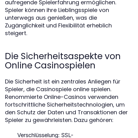
aufregende Spielerfahrung ermöglichen.
Spieler können ihre Lieblingsspiele von
unterwegs aus genießen, was die
Zugänglichkeit und Flexibilität erheblich
steigert.
Die Sicherheitsaspekte von
Online Casinospielen
Die Sicherheit ist ein zentrales Anliegen für
Spieler, die Casinospiele online spielen.
Renommierte Online-Casinos verwenden
fortschrittliche Sicherheitstechnologien, um
den Schutz der Daten und Transaktionen der
Spieler zu gewährleisten. Dazu gehören:
Verschlüsselung:
SSL-