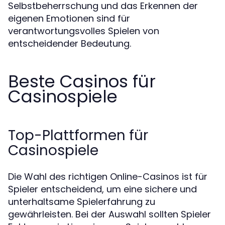
Selbstbeherrschung und das Erkennen der
eigenen Emotionen sind für
verantwortungsvolles Spielen von
entscheidender Bedeutung.
Beste Casinos für
Casinospiele
Top-Plattformen für
Casinospiele
Die Wahl des richtigen Online-Casinos ist für
Spieler entscheidend, um eine sichere und
unterhaltsame Spielerfahrung zu
gewährleisten. Bei der Auswahl sollten Spieler