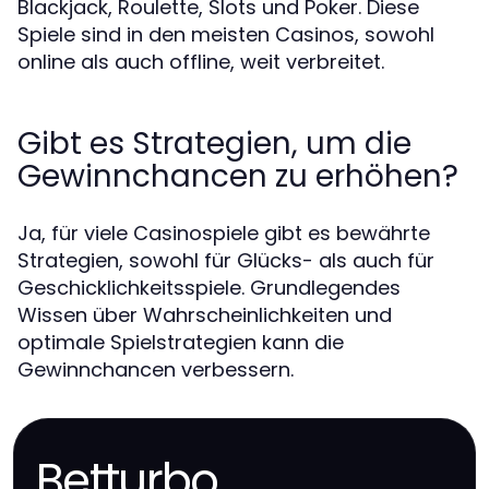
Blackjack, Roulette, Slots und Poker. Diese
Spiele sind in den meisten Casinos, sowohl
online als auch offline, weit verbreitet.
Gibt es Strategien, um die
Gewinnchancen zu erhöhen?
Ja, für viele Casinospiele gibt es bewährte
Strategien, sowohl für Glücks- als auch für
Geschicklichkeitsspiele. Grundlegendes
Wissen über Wahrscheinlichkeiten und
optimale Spielstrategien kann die
Gewinnchancen verbessern.
Betturbo