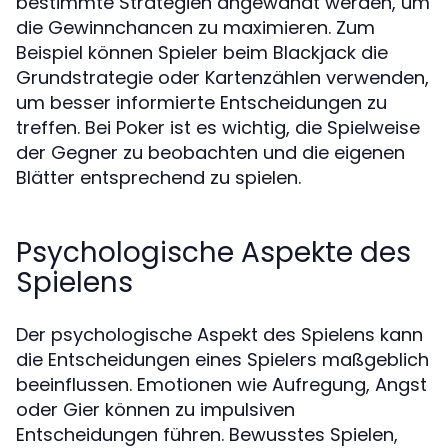
bestimmte Strategien angewandt werden, um
die Gewinnchancen zu maximieren. Zum
Beispiel können Spieler beim Blackjack die
Grundstrategie oder Kartenzählen verwenden,
um besser informierte Entscheidungen zu
treffen. Bei Poker ist es wichtig, die Spielweise
der Gegner zu beobachten und die eigenen
Blätter entsprechend zu spielen.
Psychologische Aspekte des
Spielens
Der psychologische Aspekt des Spielens kann
die Entscheidungen eines Spielers maßgeblich
beeinflussen. Emotionen wie Aufregung, Angst
oder Gier können zu impulsiven
Entscheidungen führen. Bewusstes Spielen,